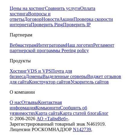
Цены на хостинг
Сравнить услуги
Оплата
хостинга
Вопросы и
ответы
Договор
Новости
Акции
Проверка скорости
интернета
Проверить Ping
Проверить IP
Партнерам
Вебмастерам
Интеграторам
Наш логотип
Регламент
партнерской программы
Peering policy
Продукты
Хостинг
VDS и VPS
Почта для
бизнеса
Домены
Выделенные серверы
Виджет отзывов
для сайта
Конструктор сайтов
Ускоритель сайтов
О компании
О нас
Отзывы
Контактная
информация
Комьюнити
Сообщить об
уязвимостях
Карта сайта
Карта статей блога
Блог
© 2006-
2026
АО «ТаймВеб»
.
Зарегистрированный товарный знак N461919.
Лицензии РОСКОМНАДЗОР
N142739
,