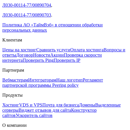
Л030-00114-77/00890704
,
Л030-00114-77/00890703
.
Политика АО «ТаймВэб» в отношении обработки
персональных данных
Клиентам
Цены на хостинг
Сравнить услуги
Оплата хостинга
Вопросы и
ответы
Договор
Новости
Акции
Проверка скорости
интернета
Проверить Ping
Проверить IP
Партнерам
Вебмастерам
Интеграторам
Наш логотип
Регламент
партнерской программы
Peering policy
Продукты
Хостинг
VDS и VPS
Почта для бизнеса
Домены
Выделенные
серверы
Виджет отзывов для сайта
Конструктор
сайтов
Ускоритель сайтов
О компании