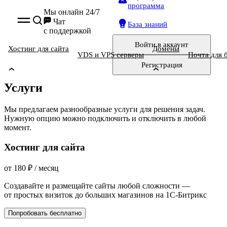
программа
Мы онлайн 24/7
Чат
База знаний
с поддержкой
Войти
в аккаунт
Хостинг для сайта
Домены
VDS и VPS серверы
Почта для 
Регистрация
Услуги
Мы предлагаем разнообразные услуги для решения задач.
Нужную опцию можно подключить и отключить в любой
момент.
Хостинг для сайта
от
180
₽
/ месяц
Создавайте и размещайте сайты любой сложности —
от простых визиток до больших магазинов на 1С-Битрикс
Попробовать бесплатно