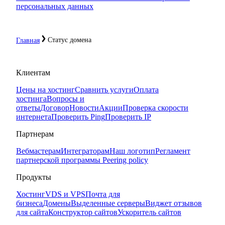
персональных данных
Статус домена
Главная
Клиентам
Цены на хостинг
Сравнить услуги
Оплата
хостинга
Вопросы и
ответы
Договор
Новости
Акции
Проверка скорости
интернета
Проверить Ping
Проверить IP
Партнерам
Вебмастерам
Интеграторам
Наш логотип
Регламент
партнерской программы
Peering policy
Продукты
Хостинг
VDS и VPS
Почта для
бизнеса
Домены
Выделенные серверы
Виджет отзывов
для сайта
Конструктор сайтов
Ускоритель сайтов