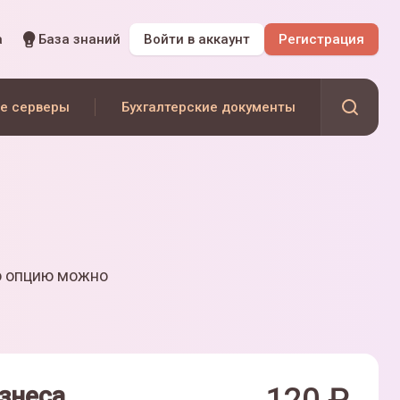
а
База знаний
Войти
в аккаунт
Регистрация
е серверы
Бухгалтерские документы
ю опцию можно
знеса