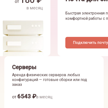
180
₽
от
в месяц
Быстрая электронная п
комфортной работы с п
Подключить почту
Серверы
Аренда физических серверов любых
конфигураций — готовые сборки или под
заказ
6543
₽
от
в месяц