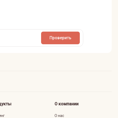
Проверить
дукты
О компании
инг
О нас