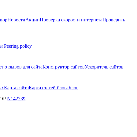
вор
Новости
Акции
Проверка скорости интернета
Проверить
мы
Peering policy
т отзывов для сайта
Конструктор сайтов
Ускоритель сайтов
ях
Карта сайта
Карта статей блога
Блог
ЗОР
N142739
,