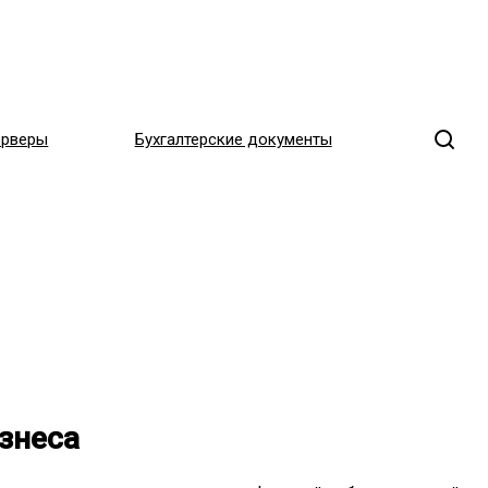
ерверы
Бухгалтерские документы
знеса