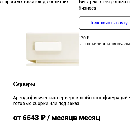
от простых визиток до больших
Быстрая электронная п
бизнеса
Подключить почту
120
₽
за ящик
или индивидуаль
Серверы
Аренда физических серверов любых конфигураций 
готовые сборки или под заказ
от
6543
₽
/ месяц
в месяц