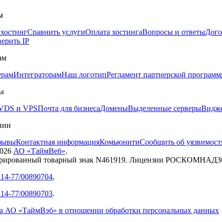
м
 хостинг
Сравнить услуги
Оплата хостинга
Вопросы и ответы
Дого
ерить IP
ам
ерам
Интеграторам
Наш логотип
Регламент партнерской програм
ы
VDS и VPS
Почта для бизнеса
Домены
Выделенные серверы
Видже
нии
зывы
Контактная информация
Комьюнити
Сообщить об уязвимост
026
АО «ТаймВеб»
.
трированный товарный знак N461919. Лицензии РОСКОМНАД
14-77/00890704
,
14-77/00890703
.
а АО «ТаймВэб» в отношении обработки персональных данных