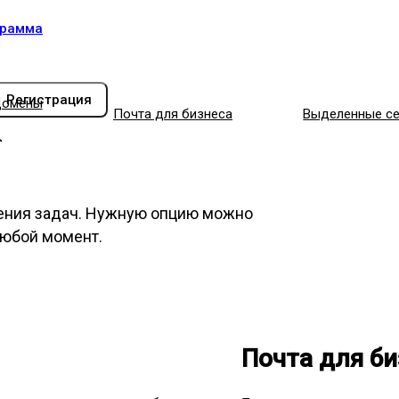
грамма
Регистрация
омены
Почта для бизнеса
Выделенные с
ения задач. Нужную опцию можно
любой момент.
Почта для би