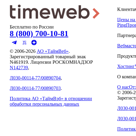
Клиента
Цены на
Ping
Пров
Бесплатно по России
8 (800) 700-10-81
Партнер
Вебмаст
© 2006-
2026
АО «ТаймВеб»
.
Продукт
Зарегистрированный товарный знак
N461919. Лицензии РОСКОМНАДЗОР
Хостинг
N142739
,
О компа
Л030-00114-77/00890704
,
О нас
От
Л030-00114-77/00890703
.
© 2006-
2
Зарегис
Политика АО «ТаймВэб» в отношении
обработки персональных данных
Л030-001
Л030-001
Политик